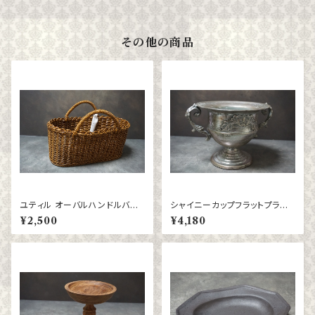
その他の商品
ユティル オーバルハンドルバス
シャイニーカップフラットプラン
ケット Lサイズ
ター
¥2,500
¥4,180