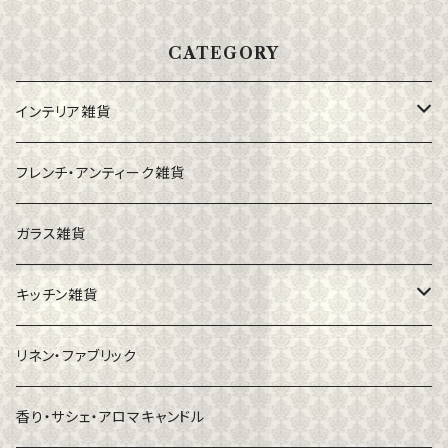
CATEGORY
インテリア雑貨
フォトフレーム
フレンチ・アンティーク雑貨
カゴ・バスケット
ガラス雑貨
小物入れ
キッチン雑貨
キャンドル・スタンド
食器
リネン・ファブリック
花器
カトラリー
香り・サシェ・アロマキャンドル