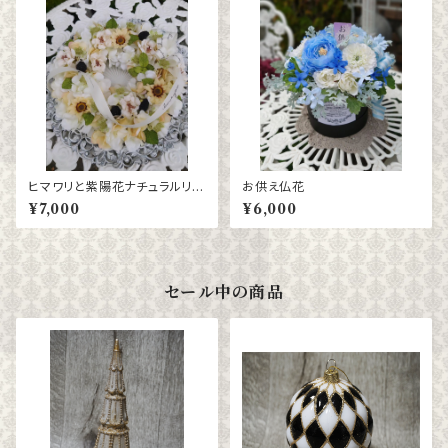
ヒマワリと紫陽花ナチュラルリー
お供え仏花
ス
¥7,000
¥6,000
セール中の商品