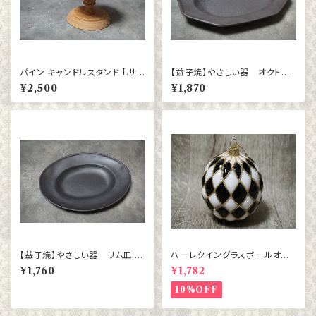
パイン キャンドルスタンド Lサイ
【益子焼】やさしい器 オクトゴ
ズ
ナル（小）（ブロンズ黒マット）
¥2,500
¥1,870
【益子焼】やさしい器 リム皿 楕
ハーレクイングラスボールオー
円（小）ブロンズ黒マット
ナメント BL/WH チェック
¥1,760
¥1,782
10%OFF