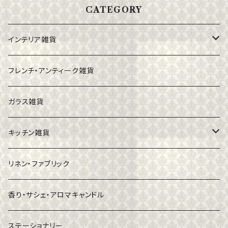
CATEGORY
インテリア雑貨
フォトフレーム
フレンチ・アンティーク雑貨
カゴ・バスケット
ガラス雑貨
小物入れ
キッチン雑貨
キャンドル・スタンド
食器
リネン・ファブリック
花器
カトラリー
香り・サシェ・アロマキャンドル
ステーショナリー