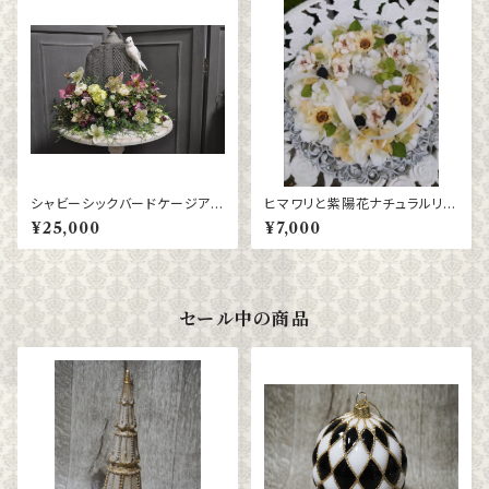
シャビーシックバードケージアレ
ヒマワリと紫陽花ナチュラルリー
ンジマント
ス
¥25,000
¥7,000
セール中の商品