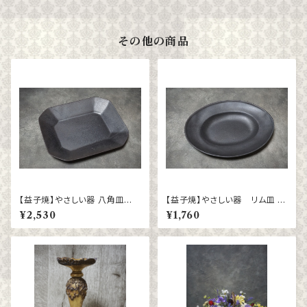
その他の商品
【益子焼】やさしい器 八角皿
【益子焼】やさしい器 リム皿 楕
（大）ブロンズ黒マット
円（小）ブロンズ黒マット
¥2,530
¥1,760