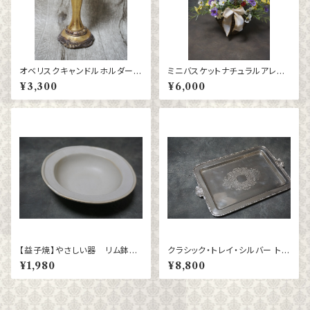
オベリスクキャンドルホルダーゴ
ミニバスケットナチュラルアレン
ールド
ジ
¥3,300
¥6,000
【益子焼】やさしい器 リム鉢
クラシック・トレイ・シルバー トレ
kinari
ー
¥1,980
¥8,800