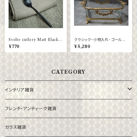
Svelte cutlery Matt Black
クラシック・小物入れ･ゴールド
Dessert Spoon
ガラス
¥770
¥5,280
CATEGORY
インテリア雑貨
フォトフレーム
フレンチ・アンティーク雑貨
カゴ・バスケット
ガラス雑貨