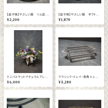
【益子焼】やさしい器 リム皿 楕
【益子焼】やさしい器 オクトゴ
円（大）ブロンズ黒マット
ナル（小）kinari
¥2,200
¥1,870
ミニバスケットナチュラルアレン
クラシック・トレイ・長角 トレー
ジ
小物入れ
¥6,000
¥5,280