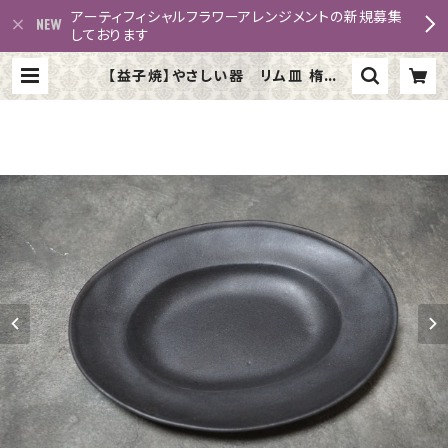
アーティフィシャルフラワーアレンジメントの新規募集
しております
【益子焼】やさしい器 リム皿 楕円
（小）ブロンズ黒マット | putiprinc
ess K