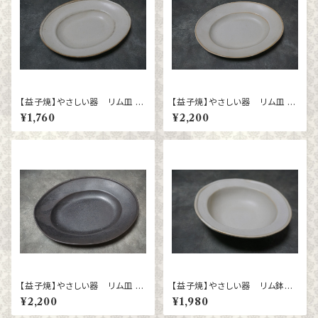
【益子焼】やさしい器 リム皿 楕
【益子焼】やさしい器 リム皿 楕
円（小）kinari
円（大）kinari
¥1,760
¥2,200
【益子焼】やさしい器 リム皿 楕
【益子焼】やさしい器 リム鉢
円（大）ブロンズ黒マット
kinari
¥2,200
¥1,980